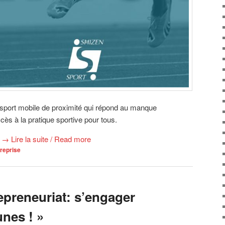
 sport mobile de proximité qui répond au manque
ccès à la pratique sportive pour tous.
→
Lire la suite / Read more
treprise
epreneuriat: s’engager
unes ! »