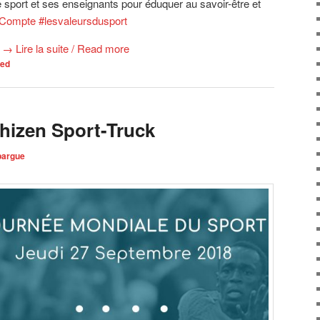
e le sport et ses enseignants pour éduquer au savoir-être et
tCompte
#
lesvaleursdusport
→
Lire la suite / Read more
zed
hizen Sport-Truck
pargue