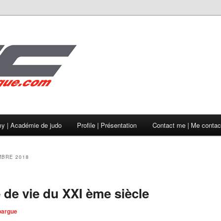
y | Académie de judo
Profile | Présentation
Contact me | Me contac
BRE 2018
 de vie du XXI ème siècle
pargue