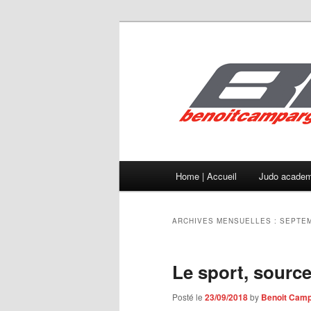
Main menu
Home | Accueil
Judo academ
Skip to primary content
Skip to secondary content
ARCHIVES MENSUELLES :
SEPTEM
Le sport, source
Posté le
23/09/2018
by
Benoit Cam